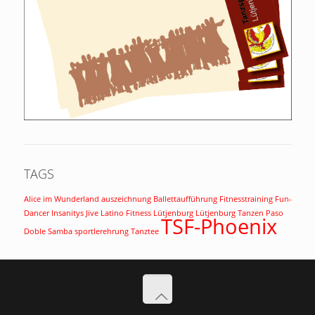
TAGS
Alice im Wunderland
auszeichnung
Ballettaufführung
Fitnesstraining
Fun-
Dancer
Insanitys
Jive
Latino Fitness
Lütjenburg
Lütjenburg Tanzen
Paso
TSF-Phoenix
Doble
Samba
sportlerehrung
Tanztee