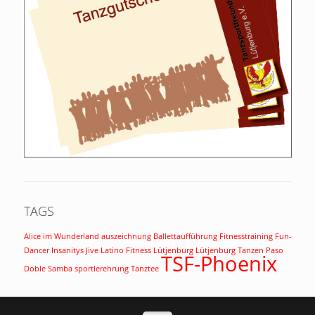
TAGS
Alice im Wunderland
auszeichnung
Ballettaufführung
Fitnesstraining
Fun-
Dancer
Insanitys
Jive
Latino Fitness
Lütjenburg
Lütjenburg Tanzen
Paso
TSF-Phoenix
Doble
Samba
sportlerehrung
Tanztee