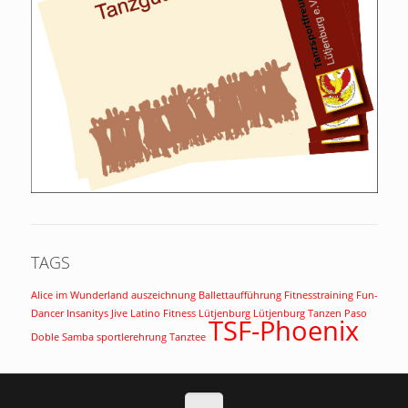
TAGS
Alice im Wunderland
auszeichnung
Ballettaufführung
Fitnesstraining
Fun-
Dancer
Insanitys
Jive
Latino Fitness
Lütjenburg
Lütjenburg Tanzen
Paso
TSF-Phoenix
Doble
Samba
sportlerehrung
Tanztee