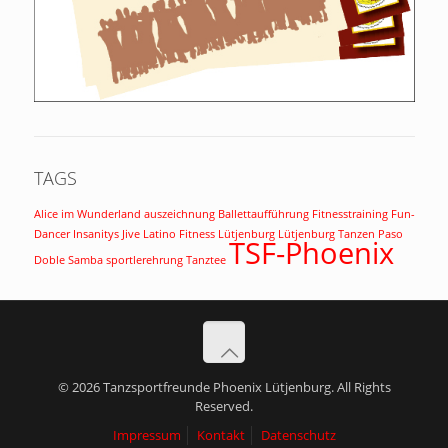
TAGS
Alice im Wunderland
auszeichnung
Ballettaufführung
Fitnesstraining
Fun-
Dancer
Insanitys
Jive
Latino Fitness
Lütjenburg
Lütjenburg Tanzen
Paso
TSF-Phoenix
Doble
Samba
sportlerehrung
Tanztee
© 2026 Tanzsportfreunde Phoenix Lütjenburg. All Rights
Reserved.
Impressum
Kontakt
Datenschutz