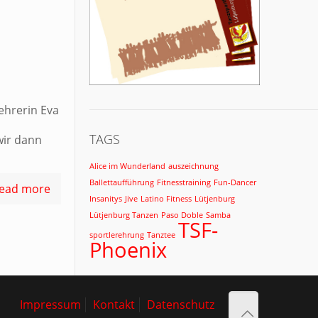
ehrerin Eva
TAGS
wir dann
Alice im Wunderland
auszeichnung
Ballettaufführung
Fitnesstraining
Fun-Dancer
ead more
Insanitys
Jive
Latino Fitness
Lütjenburg
Lütjenburg Tanzen
Paso Doble
Samba
TSF-
sportlerehrung
Tanztee
Phoenix
Impressum
Kontakt
Datenschutz