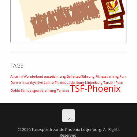
TAGS
Alice im Wunderland
auszeichnung
Ballettaufführung
Fitnesstraining
Fun-
Dancer
Insanitys
Jive
Latino Fitness
Lütjenburg
Lütjenburg Tanzen
Paso
TSF-Phoenix
Doble
Samba
sportlerehrung
Tanztee
© 2026 Tanzsportfreunde Phoenix Lütjenburg. All Rights
Reserved.