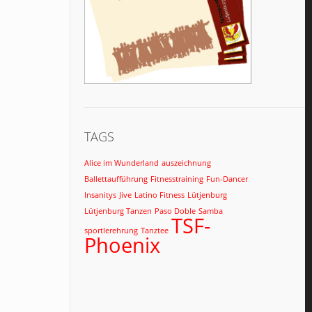
TAGS
Alice im Wunderland
auszeichnung
Ballettaufführung
Fitnesstraining
Fun-Dancer
Insanitys
Jive
Latino Fitness
Lütjenburg
Lütjenburg Tanzen
Paso Doble
Samba
TSF-
sportlerehrung
Tanztee
Phoenix