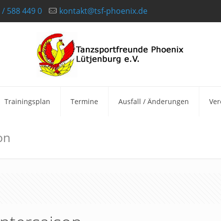
 / 588 449 0
kontakt@tsf-phoenix.de
Trainingsplan
Termine
Ausfall / Änderungen
Ver
on