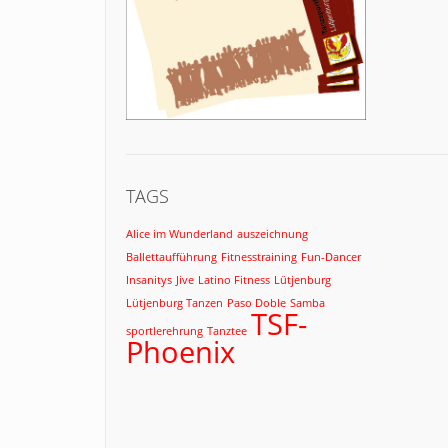
TAGS
Alice im Wunderland
auszeichnung
Ballettaufführung
Fitnesstraining
Fun-Dancer
Insanitys
Jive
Latino Fitness
Lütjenburg
Lütjenburg Tanzen
Paso Doble
Samba
TSF-
sportlerehrung
Tanztee
Phoenix