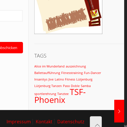
TAGS
Alice im Wunderland
auszeichnung
Ballettaufführung
Fitnesstraining
Fun-Dancer
Insanitys
Jive
Latino Fitness
Lütjenburg
Lütjenburg Tanzen
Paso Doble
Samba
TSF-
sportlerehrung
Tanztee
Phoenix
Impressum
Kontakt
Datenschutz