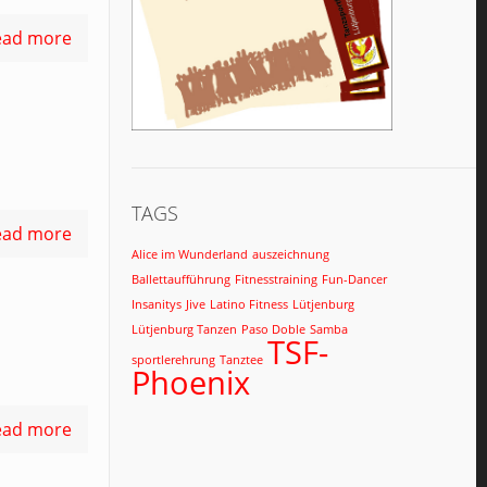
ead more
TAGS
ead more
Alice im Wunderland
auszeichnung
Ballettaufführung
Fitnesstraining
Fun-Dancer
Insanitys
Jive
Latino Fitness
Lütjenburg
Lütjenburg Tanzen
Paso Doble
Samba
TSF-
sportlerehrung
Tanztee
Phoenix
ead more