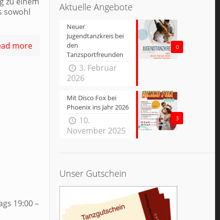
g zu einem
Aktuelle Angebote
es sowohl
Neuer
Jugendtanzkreis bei
ead more
den
0
Tanzsportfreunden
3. Februar
2026
Mit Disco Fox bei
Phoenix ins Jahr 2026
3
10.
November 2025
Unser Gutschein
ags 19:00 –