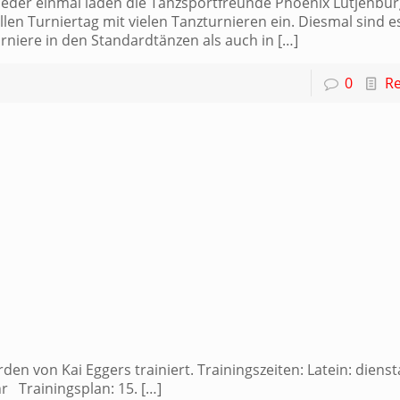
eder einmal laden die Tanzsportfreunde Phoenix Lütjenbur
llen Turniertag mit vielen Tanzturnieren ein. Diesmal sind 
rniere in den Standardtänzen als auch in
[…]
0
R
n von Kai Eggers trainiert. Trainingszeiten: Latein: dienst
hr Trainingsplan: 15.
[…]