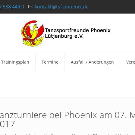
/ 588 449 0
kontakt@tsf-phoenix.de
Trainingsplan
Termine
Ausfall / Änderungen
Vere
anzturniere bei Phoenix am 07. 
017