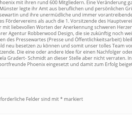
oenix mit ihren rund 600 Mitgliedern. Eine Veränderung g
e Münster legte ihr Amt aus beruflichen und persönlichen G
ressewartin und ihre unermüdliche und immer vorantreibende
s Fördervereins als auch die 1. Vorsitzende des Hauptvere
er mit liebevollen Worten der Anerkennung schweren Herze
rer Agentur Robberwood Design, die sie zukünftig noch wei
en des Pressewartes (Presse und Öffentlichkeitsarbeit) blei
ald neu besetzen zu können und somit unser tolles Team v
itzende. Die eine oder andere Idee für einen Nachfolger ode
ela Gradert- Schmidt an dieser Stelle aber nicht verraten. 
nzsportfreunde Phoenix eingesetzt und damit zum Erfolg beig
rforderliche Felder sind mit
*
markiert