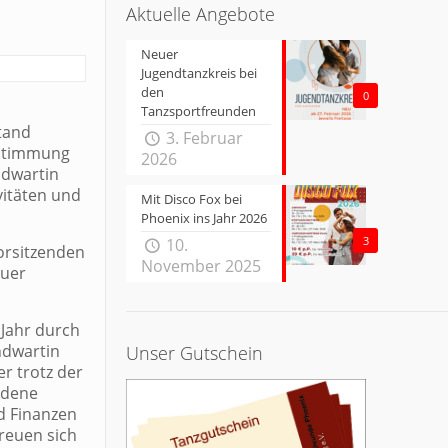
Aktuelle Angebote
Neuer
Jugendtanzkreis bei
den
0
Tanzsportfreunden
tand
3. Februar
bstimmung
2026
ndwartin
vitäten und
Mit Disco Fox bei
Phoenix ins Jahr 2026
3
10.
orsitzenden
November 2025
euer
Jahr durch
ndwartin
Unser Gutschein
r trotz der
edene
d Finanzen
reuen sich