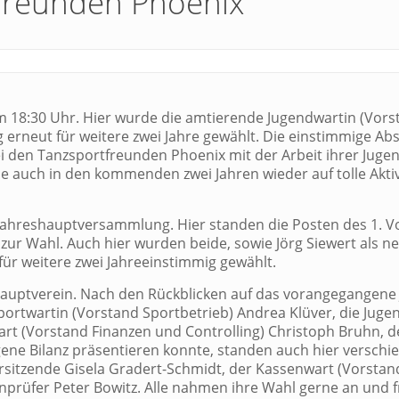
tfreunden Phoenix
18:30 Uhr. Hier wurde die amtierende Jugendwartin (Vors
erneut für weitere zwei Jahre gewählt. Die einstimmige A
bei den Tanzsportfreunden Phoenix mit der Arbeit ihrer Juge
alle auch in den kommenden zwei Jahren wieder auf tolle Akti
r Jahreshauptversammlung. Hier standen die Posten des 1. V
zur Wahl. Auch hier wurden beide, sowie Jörg Siewert als n
ür weitere zwei Jahreeinstimmig gewählt.
uptverein. Nach den Rückblicken auf das vorangegangene 
Sportwartin (Vorstand Sportbetrieb) Andrea Klüver, die Juge
rt (Vorstand Finanzen und Controlling) Christoph Bruhn, de
ene Bilanz präsentieren konnte, standen auch hier verschi
rsitzende Gisela Gradert-Schmidt, der Kassenwart (Vorstan
nprüfer Peter Bowitz. Alle nahmen ihre Wahl gerne an und f