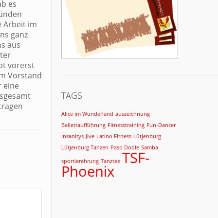
ab es
ründen
 Arbeit im
ins ganz
ns aus
ter
bt vorerst
om Vorstand
r eine
TAGS
Insgesamt
etragen
Alice im Wunderland
auszeichnung
Ballettaufführung
Fitnesstraining
Fun-Dancer
Insanitys
Jive
Latino Fitness
Lütjenburg
Lütjenburg Tanzen
Paso Doble
Samba
TSF-
sportlerehrung
Tanztee
Phoenix